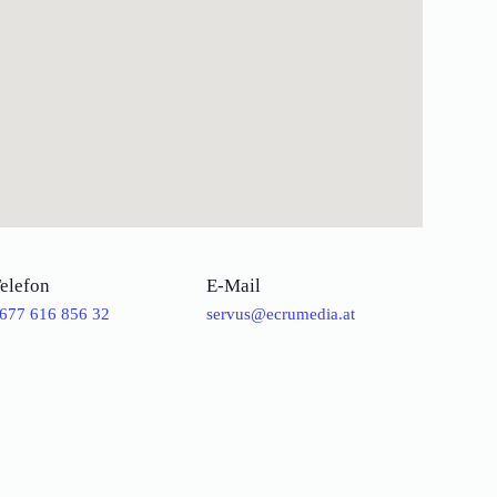
elefon
E-Mail
677 616 856 32
servus@ecrumedia.at