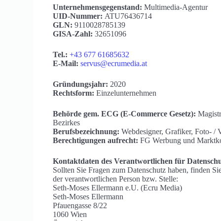
Unternehmensgegenstand:
Multimedia-Agentur
UID-Nummer:
ATU76436714
GLN:
9110028785139
GISA-Zahl:
32651096
Tel.:
+43 677 61685632
E-Mail:
servus@ecrumedia.at
Gründungsjahr:
2020
Rechtsform:
Einzelunternehmen
Behörde gem. ECG (E-Commerce Gesetz):
Magistr
Bezirkes
Berufsbezeichnung:
Webdesigner, Grafiker, Foto- / 
Berechtigungen aufrecht:
FG Werbung und Marktk
Kontaktdaten des Verantwortlichen für Datensch
Sollten Sie Fragen zum Datenschutz haben, finden Si
der verantwortlichen Person bzw. Stelle:
Seth-Moses Ellermann e.U. (Ecru Media)
Seth-Moses Ellermann
Pfauengasse 8/22
1060 Wien